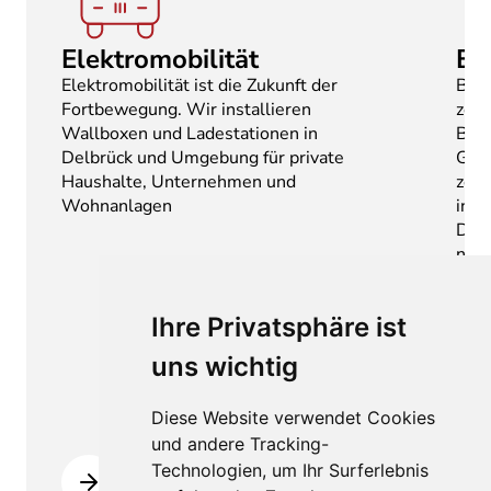
Elektromobilität
Br
Elektromobilität ist die Zukunft der
Bran
Fortbewegung. Wir installieren
zent
Wallboxen und Ladestationen in
Bran
Delbrück und Umgebung für private
Gewe
Haushalte, Unternehmen und
zert
Wohnanlagen
inst
DIN 
norm
Plan
Wart
Ihre Privatsphäre ist
Delb
Umg
uns wichtig
erke
zuve
Diese Website verwendet Cookies
Geb
und andere Tracking-
Technologien, um Ihr Surferlebnis