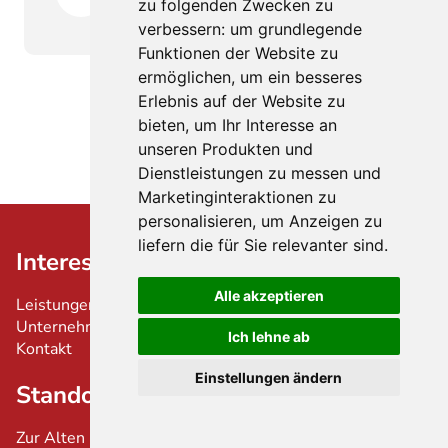
zu folgenden Zwecken zu
verbessern:
um grundlegende
Funktionen der Website zu
ermöglichen
,
um ein besseres
Erlebnis auf der Website zu
bieten
,
um Ihr Interesse an
unseren Produkten und
Dienstleistungen zu messen und
Marketinginteraktionen zu
personalisieren
,
um Anzeigen zu
liefern die für Sie relevanter sind
.
Interessant
Rechtliches
Alle akzeptieren
Leistungen
Impressum
Unternehmen
Datenschutz
Ich lehne ab
Kontakt
Schlichtungsverfahren
Cookie-Einstellungen
Einstellungen ändern
Standorte
Zur Alten Kapelle 13, 33129 Delbrück