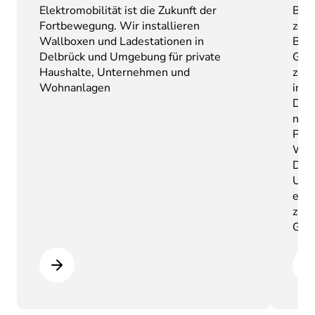
Elektromobilität ist die Zukunft der
Bran
Fortbewegung. Wir installieren
zent
Wallboxen und Ladestationen in
Bran
Delbrück und Umgebung für private
Gewe
Haushalte, Unternehmen und
zert
Wohnanlagen
inst
DIN 
norm
Plan
Wart
Delb
Umg
erke
zuve
Geb